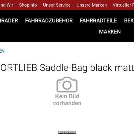
ind Wir
Shopinfo
Unser Service
Unsere Marken
Virtueller
RRÄDER
FAHRRADZUBEHÖR
FAHRRADTEILE
BEK
MARKEN
EN
ORTLIEB Saddle-Bag black matt