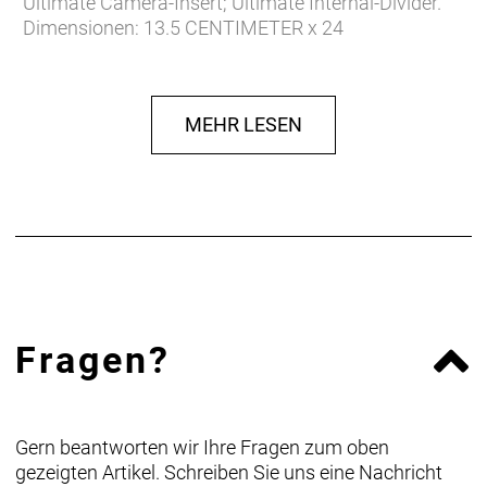
Ultimate Camera-Insert; Ultimate Internal-Divider.
Dimensionen: 13.5 CENTIMETER x 24
CENTIMETER x 13 CENTIMETER
Gewicht: 524
Volumen: 5
MEHR LESEN
Tragfähigkeit: 5
Verschluss: Deckelverschluss
IP Klasse: 54
Fragen?
Gern beantworten wir Ihre Fragen zum oben
gezeigten Artikel. Schreiben Sie uns eine Nachricht