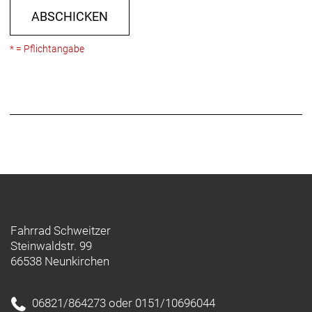
ABSCHICKEN
* = Pflichtangabe
Fahrrad Schweitzer
Steinwaldstr. 99
66538 Neunkirchen
06821/864273 oder 0151/10696044