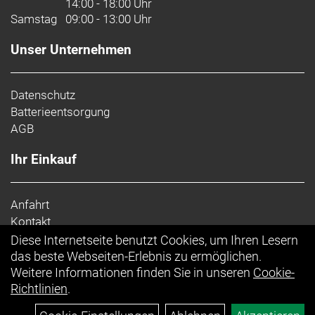
14:00 - 18:00 Uhr
Max. Bremsscheibendu
Samstag
09:00 - 13:00 Uhr
Vorderradbremse: SRAM S-900 Aero
Unser Unternehmen
Max. Bremsscheibendu
Reifen: Bontrager R4 320, 700 x 25 mm
Datenschutz
Batterieentsorgung
Gabel: Speed Concept, Carbon, Aero-Profil, Bremse
AGB
und Vorbau integriert
Ihr Einkauf
Schaltwerk vorne: SRAM RED AXS E1, Anlötversion
Schaltwerk hinten: SRAM RED AXS E1, max. 36 Z.
Anfahrt
an größtem Ritzel
Kontakt
Impressum
Diese Internetseite benutzt Cookies, um Ihren Lesern
Kurbelsatz: SRAM RED AXS E1, Powermeter,
Top Artikel
das beste Webseiten-Erlebnis zu ermöglichen.
48/35 Z., DUB, 170 mm Kurbelarmlänge
Weitere Informationen finden Sie in unseren
Cookie-
SRAM DUB, T47, mit Gewinde, innen gelagert
Richtlinien
.
Kassette: SRAM RED XG-1290, 10-33 Z., 12fach