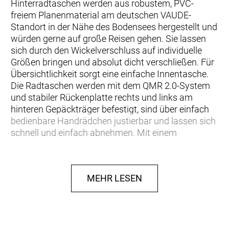
Hinterradtaschen werden aus robustem, PVC-
freiem Planenmaterial am deutschen VAUDE-
Standort in der Nähe des Bodensees hergestellt und
würden gerne auf große Reisen gehen. Sie lassen
sich durch den Wickelverschluss auf individuelle
Größen bringen und absolut dicht verschließen. Für
Übersichtlichkeit sorgt eine einfache Innentasche.
Die Radtaschen werden mit dem QMR 2.0-System
und stabiler Rückenplatte rechts und links am
hinteren Gepäckträger befestigt, sind über einfach
bedienbare Handrädchen justierbar und lassen sich
schnell und einfach abnehmen. Mit einem
Fahrradschloss kann das Set direkt am QMR-Haken
verriegelt werden. Mit reflektierenden Elementen.
Lieferumfang: zwei Taschen (Paar). Das
MEHR LESEN
Gesamtvolumen beider Taschen beträgt 48 Liter.
Kann durch diese praktischen Zubehör-Taschen
ergänzt werden: Toolbag Back, Sortyour Back,
Addita Bag.