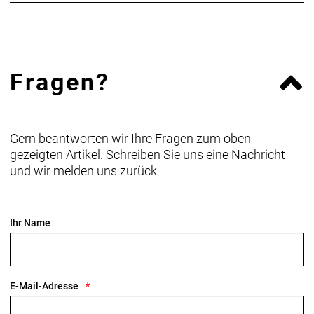
Materialzusammensetzung: Hauptstoff - Material:
100% Polyester; Beschichtung: 100% Polyurethan
1000 D Tarpaulin
Second fabric - Aussenseite: 100% Polyamid;
Fragen?
Beschichtung: 100% Polyurethan
800 D Mega Tarpaulin
Gewicht: 2,245kg
Volumen: 48l
Gern beantworten wir Ihre Fragen zum oben
Länge: 37,000cm
gezeigten Artikel. Schreiben Sie uns eine Nachricht
Breite: 33,000cm
und wir melden uns zurück
Höhe: 19,000cm
Ihr Name
E-Mail-Adresse