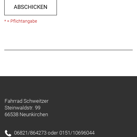
ABSCHICKEN
* = Pflichtangabe
Fahrrad Schweitzer
Steinwaldstr. 99
66538 Neunkirchen
06821/864273 oder 0151/10696044