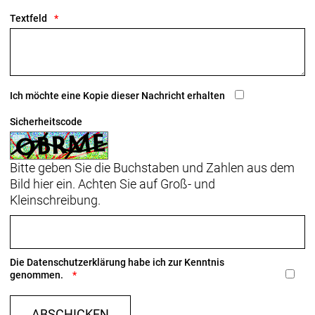
sauberen und einfachen Befestigung von Bontrager-
Textfeld
Leuchten und GoPro-Kameras. Hole dir den cleanen,
stylischen Blaze WaveCel Helm und befestige einen
Scheinwerfer von Bontrager an der
Magnethalterung, um auf den Trails mehr und
besser zu s
Ich möchte eine Kopie dieser Nachricht erhalten
- Materialtyp: Feuchtigkeitsabführende Polster
Sicherheitscode
Polycarbonate
Bitte geben Sie die Buchstaben und Zahlen aus dem
Bild hier ein. Achten Sie auf Groß- und
Kleinschreibung.
Die
Datenschutzerklärung
habe ich zur Kenntnis
genommen.
ABSCHICKEN