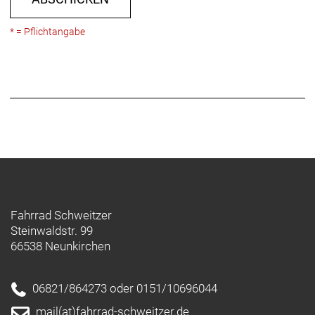
* = Pflichtangabe
Fahrrad Schweitzer
Steinwaldstr. 99
66538 Neunkirchen
06821/864273 oder 0151/10696044
mail(at)fahrrad-schweitzer.de