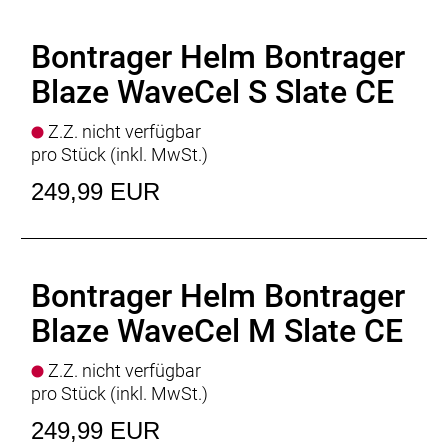
*Basierend auf der Verringerung der
Rotationsbeschleunigung bei einem Aufprall. Die
Bontrager Helm Bontrager
Wahrscheinlichkeit einer Verletzung bei einem
Unfall ist von vielen Faktoren abhängig, wie etwa
Blaze WaveCel S Slate CE
von der Art des Aufpralls und vom
Gesundheitszustand der beteiligten Person.
Z.Z. nicht verfügbar
pro Stück (inkl. MwSt.)
249,99 EUR
Was ist WaveCel?
WaveCel ist eine revolutionäre Helmtechnologie, die
im Vergleich zu herkömmlichen Schaumhelmen
wirksamer vor Kopfverletzungen durch bestimmte
Bontrager Helm Bontrager
Fahrradunfälle schützen kann. Seine
Blaze WaveCel M Slate CE
komprimierbare Zellstruktur im Helminneren
funktioniert wie eine Art Knautschzone, die bei
Z.Z. nicht verfügbar
einem Sturz die Aufprallenergie absorbi
pro Stück (inkl. MwSt.)
Eine TIME Magazine Erfindung des Jahres
249,99 EUR
Unsere bahnbrechende WaveCel-Helmtechnologie