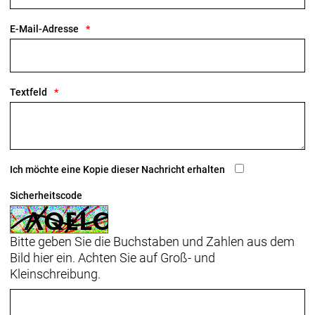
Prüfung beweist, dass Bontragers WaveCel-Helme
mit ihrer 5-Sterne-Bewertung Fahrradfahrern den
E-Mail-Adresse
besten Schutz bieten.
Textfeld
Optimale Kühlung
WaveCel kühlt besser. Es minimiert den Einsatz von
traditionellem, wärmespeicherndem EPS-Schaum
und verläuft senkrecht zum Helm, sodass mehr Luft
an der Stirn und den Schläfen zirkulieren kann. Dies
Ich möchte eine Kopie dieser Nachricht erhalten
sind die für Kühlung empfänglichsten Bereiche des
Kopfes.
Sicherheitscode
- Materialtyp: Feuchtigkeitsabführende Polster
Bitte geben Sie die Buchstaben und Zahlen aus dem
Bild hier ein. Achten Sie auf Groß- und
Kleinschreibung.