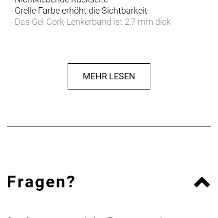
- Grelle Farbe erhöht die Sichtbarkeit
- Das Gel-Cork-Lenkerband ist 2,7 mm dick
- Fasergehalt: 80% EVA, 16% PE, 1%
Ammoniumcarbonat, 1% Calciumcarbonat, 1%
Luperox F, 1% Gummi
MEHR LESEN
Fragen?