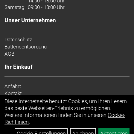
14:00 - 18:00 Uhr
Samstag
09:00 - 13:00 Uhr
Unser Unternehmen
Datenschutz
Batterieentsorgung
AGB
Ihr Einkauf
Anfahrt
Kontakt
Impressum
Diese Internetseite benutzt Cookies, um Ihren Lesern
Top Artikel
das beste Webseiten-Erlebnis zu ermöglichen.
Weitere Informationen finden Sie in unseren
Cookie-
Richtlinien
.
Cookie-Einstellungen
Ablehnen
Akzeptieren