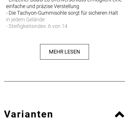
einfache und präzise Verstellung
- Die Tachyon-Gummisohle sorgt für sicheren Halt
in jedem Gelände
- Steifigkeitsindex: 6 von 14
- Die langlebige, gummierte GnarGuard-
Beschichtung schützt vor Abschürfungen und
Schmutz
MEHR LESEN
- Kompatibel mit 2-Loch-SPD-Cleats
- Fasergehalt (Liner): 90% Polyester, 10% TPU
- Fasergehalt (Sohle): 85% Nylon, 15% Fiberglas
- Fasergehalt (oben): 60% PU, 25% PET, 10% Nylon,
5% Polyester
Varianten