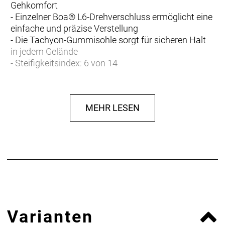
Gehkomfort
- Einzelner Boa® L6-Drehverschluss ermöglicht eine
einfache und präzise Verstellung
- Die Tachyon-Gummisohle sorgt für sicheren Halt
in jedem Gelände
- Steifigkeitsindex: 6 von 14
- Die langlebige, gummierte GnarGuard-
Beschichtung schützt vor Abschürfungen und
Schmutz
MEHR LESEN
- Kompatibel mit 2-Loch-SPD-Cleats
- Fasergehalt (Liner): 100% Polyester
- Fasergehalt (Sohle): 70% Gummi, 30%
Verarbeitungshilfsstoff
- Fasergehalt (oben): 56,9 % PU / 19,7 % TPU / 18,8
% Nylon / 4,6 % Polyester
Varianten