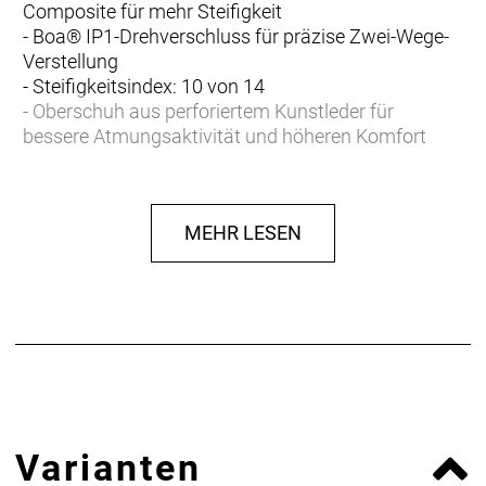
Composite für mehr Steifigkeit
- Boa® IP1-Drehverschluss für präzise Zwei-Wege-
Verstellung
- Steifigkeitsindex: 10 von 14
- Oberschuh aus perforiertem Kunstleder für
bessere Atmungsaktivität und höheren Komfort
- Fasergehalt (Liner): Shell: 100% Polyester, Lining:
100% Polyester
MEHR LESEN
- Fasergehalt (Sohle): Carbon-Verbundstoff
- Fasergehalt (oben): 57% Polyurethan, 32% Nylon,
11% Polyester
Varianten