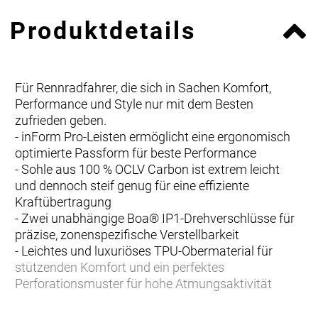
Produktdetails
Für Rennradfahrer, die sich in Sachen Komfort,
Performance und Style nur mit dem Besten
zufrieden geben.
- inForm Pro-Leisten ermöglicht eine ergonomisch
optimierte Passform für beste Performance
- Sohle aus 100 % OCLV Carbon ist extrem leicht
und dennoch steif genug für eine effiziente
Kraftübertragung
- Zwei unabhängige Boa® IP1-Drehverschlüsse für
präzise, zonenspezifische Verstellbarkeit
- Leichtes und luxuriöses TPU-Obermaterial für
stützenden Komfort und ein perfektes
Perforationsmuster für hohe Atmungsaktivität
- Steifigkeitsindex 14 von 14
- Das asymmetrische Design und das überlegene