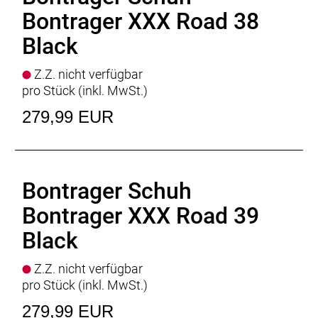
reicht die Zunge des XXX von der medialen Seite
Bontrager XXX Road 38
des Vorfußes bis zur lateralen Seite.
Black
Perfekte Belüftung
Z.Z. nicht verfügbar
Der XXX ist in ein hochwertiges und leichtes
pro Stück (inkl. MwSt.)
Material gehüllt, das für eine optimale
Atmungsaktivität und für höchsten Komfort
279,99 EUR
rundherum über Belüftungsöffnungen verfügt.
Innovation von innen
Speziell entwickelte
Bontrager Schuh
Bontrager XXX Road 39
- Fasergehalt (Liner): 100% Polyester
- Fasergehalt (Sohle): 100% Carbon
Black
- Fasergehalt (oben): 69% Polyester, 28%
Polyurethan, 3% Nylon
Z.Z. nicht verfügbar
pro Stück (inkl. MwSt.)
279,99 EUR