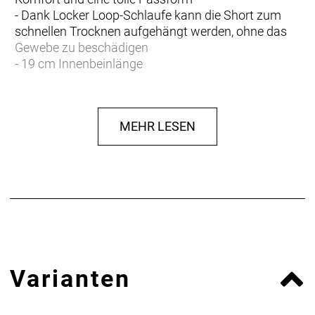
- Dank Locker Loop-Schlaufe kann die Short zum
schnellen Trocknen aufgehängt werden, ohne das
Gewebe zu beschädigen
- 19 cm Innenbeinlänge
- Eng anliegender Schnitt mit aerodynamischer
Passform für verbesserte Performance
MEHR LESEN
- Materialtyp: Strick
- Materialtechnologie: Antimikrobiell
- Fasergehalt: 80% Nylon, 20% Spandex
Varianten