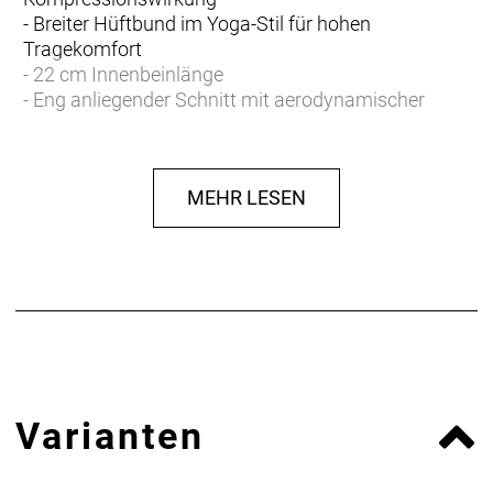
- Breiter Hüftbund im Yoga-Stil für hohen
Tragekomfort
- 22 cm Innenbeinlänge
- Eng anliegender Schnitt mit aerodynamischer
Passform für verbesserte Performance
- Eng anliegender Schnitt mit aerodynamischer
Passform für verbesserte Performance
MEHR LESEN
- Materialtyp: Strick
- Materialtechnologie: Antimikrobiell
- Fasergehalt: 64% Nylon, 20% Elastan, 16%
Polyester
Varianten